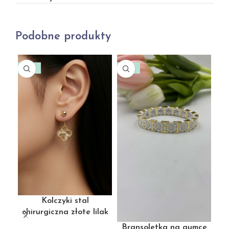
Podobne produkty
-46%
-49%
-4
Kolczyki stal
chirurgiczna złote lilak
złoty z kuleczką (1677)
Bransoletka na gumce
B