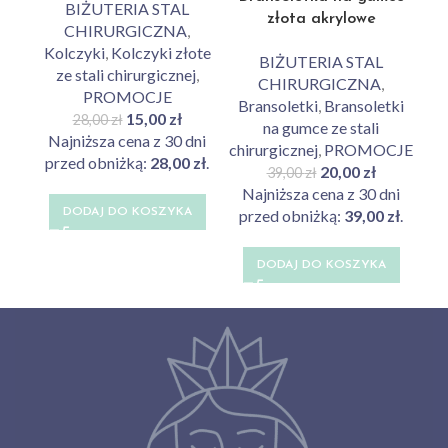
BIŻUTERIA STAL
złota akrylowe
CHIRURGICZNA
,
kwiatuszki biało-beżowe
kw
Kolczyki
,
Kolczyki złote
BIŻUTERIA STAL
(1654)
ze stali chirurgicznej
,
CHIRURGICZNA
,
PROMOCJE
Bransoletki
,
Bransoletki
Br
15,00
zł
28,00
zł
na gumce ze stali
Najniższa cena z 30 dni
chirurgicznej
,
PROMOCJE
chi
przed obniżką:
28,00
zł
.
20,00
zł
39,00
zł
Najniższa cena z 30 dni
N
przed obniżką:
39,00
zł
.
pr
DODAJ DO KOSZYKA
DODAJ DO KOSZYKA