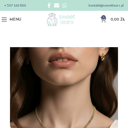
+ 507 163 803
kontakt@sweettears.pl
0
MENU
0,00
ZŁ